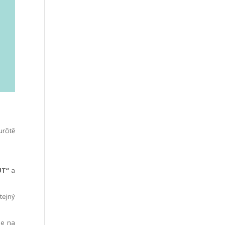
rčitě
T“
a
tejný
e na