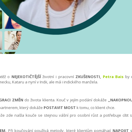
utěž o
NEJEXOTIČTĚJŠÍ
životní i pracovní
ZKUŠENOSTI,
Petra Bais
by u
mecku, Kataru a nyní v Indii, ale má i indického manžela.
GRACI ZMĚN
do života klienta. Kouč v jejím podání dokáže
„NAKOPNOU
e partnerem, který dokáže
POSTAVIT MOST
k tomu, co klient chce.
ože zde našla kouče se stejnou vášní pro osobní růst a potřebuje cítit s
EM.
Při koučování používá metody, které klientům pomáhají
NAPOJIT
s