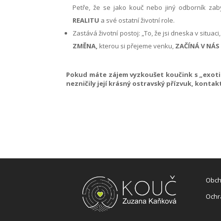
Petře, že se jako kouč nebo jiný odborník za
REALITU
a své ostatní životní role.
Zastává životní postoj: „To, že jsi dneska v situa
ZMĚNA,
kterou si přejeme venku,
ZAČÍNÁ
V NÁS
Pokud máte zájem vyzkoušet koučink s „exoti
nezničily její krásný ostravský přízvuk, kontak
Obch
Ochr