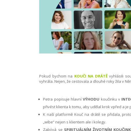
Pokud bychom na
KOUČI NA DRÁTĚ
vyhlásili so
vyhrála. Nejen, že cestovala a dlouhé roky žila v Ně
Petra popisuje hlavní
VÝHODU
koučinku v
INTE
přivést klienta k tomu, aby udělal krok vpřed a j
K naší platformě Kouč na drátě se přidala, prot
„wibe“ nejen s klientem ale i kolegy.
Zabývá se
SPIRITUÁLNÍM ŽIVOTNÍM KOUČINK