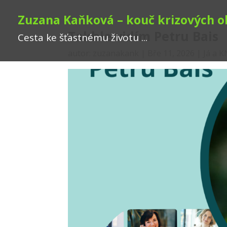
Zuzana Kaňková – kouč krizových o
Takhle vidím Petru Bais
Cesta ke šťastnému životu ...
autor:
zuzanakank
|
Bře 11, 2026
|
Já a 