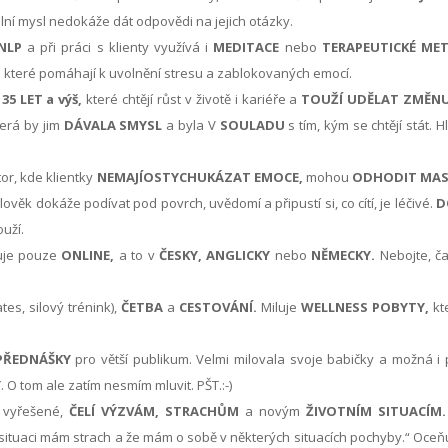
ální mysl nedokáže dát odpovědi na jejich otázky.
NLP
a při práci s klienty využívá i
MEDITACE
nebo
TERAPEUTICKÉ ME
,
které pomáhají k uvolnění stresu a zablokovaných emocí.
u
35 LET a výš,
které chtějí růst v životě i kariéře a
TOUŽÍ UDĚLAT ZMĚNU
erá by jim
DÁVALA SMYSL
a byla V
SOULADU
s tím, kým se chtějí stát. H
tor, kde klientky
NEMAJÍOSTYCHUKÁZAT EMOCE,
mohou
ODHODIT MA
člověk dokáže podívat pod povrch, uvědomí a připustí si, co cítí, je léčivé.
D
ouží.
čuje pouze
ONLINE,
a to v
ČESKY, ANGLICKY
nebo
NĚMECKY.
Nebojte, č
tes, silový trénink),
ČETBA
a
CESTOVÁNÍ.
Miluje
WELLNESS POBYTY,
kt
PŘEDNÁŠKY
pro větší publikum. Velmi milovala svoje babičky a možná i 
Y
. O tom ale zatím nesmím mluvit. PŠT.:-)
e vyřešené,
ČELÍ VÝZVÁM, STRACHŮM
a novým
ŽIVOTNÍM SITUACÍM.
éto situaci mám strach a že mám o sobě v některých situacích pochyby.“ Oceň