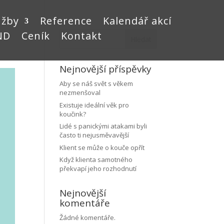
užby
Reference
Kalendář akcí
ND
Ceník
Kontakt
Hledat
Nejnovější příspěvky
Aby se náš svět s věkem
nezmenšoval
Existuje ideální věk pro
koučink?
Lidé s panickými atakami byli
často ti nejusměvavější
Klient se může o kouče opřít
Když klienta samotného
překvapí jeho rozhodnutí
Nejnovější
komentáře
Žádné komentáře.