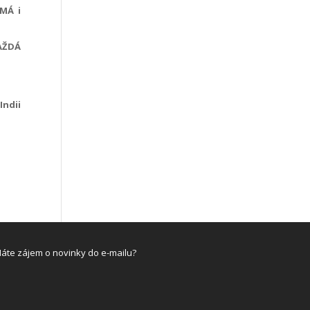
MÁ i
AŽDÁ
Indii
áte zájem o novinky do e-mailu?