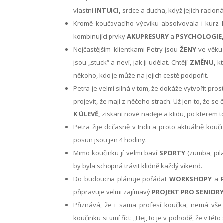
vlastní
INTUICI,
srdce a ducha, když jejich racion
Kromě koučovacího výcviku absolvovala i kurz
kombinující prvky
AKUPRESURY
a
PSYCHOLOGIE
Nejčastějšími klientkami Petry jsou
ŽENY
ve věk
jsou „stuck“ a neví, jak ji udělat. Chtějí
ZMĚNU,
kt
někoho, kdo je může na jejich cestě podpořit.
Petra je velmi silná v tom, že dokáže vytvořit pros
projevit, že mají z něčeho strach. Už jen to, že se 
K ÚLEVĚ,
získání nové naděje a klidu, po kterém t
Petra žije dočasně v Indii a proto aktuálně kou
posun jsou jen 4 hodiny.
Mimo koučinku jí velmi baví
SPORTY
(zumba, pila
by byla schopná trávit klidně každý víkend.
Do budoucna plánuje pořádat
WORKSHOPY
a
připravuje velmi zajímavý
PROJEKT
PRO SENIOR
Přiznává, že i sama profesí koučka, nemá vš
koučinku si umí říct: „Hej, to je v pohodě, že v t