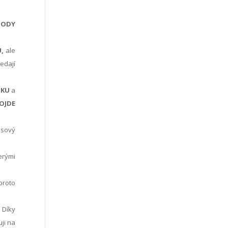
TODY
,
ale
ledají
SKU
a
OJDE
asový
erými
proto
Díky
uji na