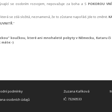
bývající se osobním rozvojem, nepovažuje za boha a S
POKOROU VNÍ
ci, která se zdá složitá, neznamená, že to zůstane napořád. Jde to změnit.
K
 UVNITŘ
.“
ckou“ koučkou, které ani mnohaleté pobyty v Německu, Kataru či 
t máte:-)
odní podmínky
Z
uzana Kaňková
M
IČ: 73260533
ana osobních údajů