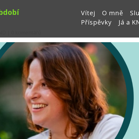
bdobí
Vítej
O mně
Sl
Příspěvky
Já a K
KND
|
0 komentářů