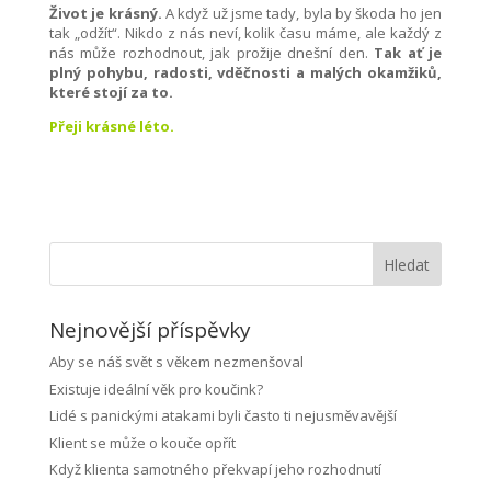
Život je krásný.
A když už jsme tady, byla by škoda ho jen
tak „odžít“. Nikdo z nás neví, kolik času máme, ale každý z
nás může rozhodnout, jak prožije dnešní den.
Tak ať je
plný pohybu, radosti, vděčnosti a malých okamžiků,
které stojí za to.
Přeji krásné léto.
Hledat
Nejnovější příspěvky
Aby se náš svět s věkem nezmenšoval
Existuje ideální věk pro koučink?
Lidé s panickými atakami byli často ti nejusměvavější
Klient se může o kouče opřít
Když klienta samotného překvapí jeho rozhodnutí