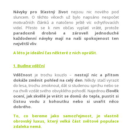
Návyky pro šťastný život
nejsou nic nového pod
sluncem. O těchto věcech už bylo napsáno nespočet
motivačních článků a natočeno ještě víc ochytřovacích
videí. Přesto se k nim občas vyplatí vrátit, protože
paradoxně drobné a zároveň jednoduché
každodenní návyky mají na naši spokojenost ten
největší vliv
.
A léto je ideální čas některé z nich oprášit.
1. Buďme vděční
Vděčnost
je trochu kouzlo –
nestojí nic a přitom
dokáže změnit pohled na celý den
. Někdy stačí vyrazit
do lesa, trochu zmoknout, dát si studenou sprchu nebo se
na chvíli vzdát svého obvyklého pohodlí. Najednou
člověk
ocení, jak skvělé je vrátit se domů do tepla, pustit si
čistou vodu z kohoutku nebo si uvařit něco
dobrého.
To, co bereme jako samozřejmost, je vlastně
obrovský luxus, který velká část světové populace
zdaleka nemá.