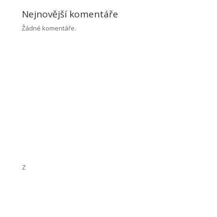
Nejnovější komentáře
Žádné komentáře.
Obchodní podmínky
Ochrana osobních údajů
Z
uzana Kaňková
IČ: 73260533