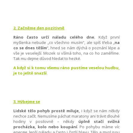
2. Začněme den pozitivně
Ráno často určí náladu celého dne.
Když první
myšlenka nebude „co všechno musím“, ale spíš třeba „
na
co se dnes těším
“, hned se nám dýchá o poznání lépe a
vše je veselejší. Mozek si všímá toho, na co ho zaměříme.
Tak mu dejme důvod hledat to hezké.
A když si k tomu všemu ráno pustíme veselou hudbu,
je to ještě snazší.
3. Hýbejme se
Lidské tělo pohyb prostě miluje,
i když se nám někdy
nechce začít. Nemusíme páchat maratony ani trávit dlouhé
hodiny v posilovně – někdy
úplně stačí svižná
procházka, kolo nebo koupání
. Po pohybu máme víc
energie, lepší náladu a často i čistší hlavu. Tělo a mysl jsou