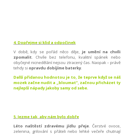
4. Dopřejme si klid a odpočinek
V době, kdy se pořád něco děje,
je umění na chvíli
zpomalit
. Chvíle bez telefonu, kvalitní spánek nebo
obyčejné nicnedělání nejsou ztracený čas. Naopak – právě
tehdy si
opravdu dobíjíme baterky
.
Další přidanou hodnotou je to, že teprve když se náš
mozek začne nudit a „bloumat“, začnou přicházet ty
nejlepší nápady jakoby samy od sebe.
5. Jezme tak, aby nám bylo dobře
Léto naštěstí zdravému jídlu přeje
. Čerstvé ovoce,
zelenina, grilování s přáteli nebo lehké večeře chutnají