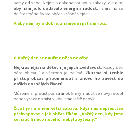
samy od sebe. Nejde o dokonalost ani o zákazy, ale o to,
aby nám jídlo dodávalo energii a radost.
I zmrzlina se
do šťastného života občas krásně vejde.
A aby nám bylo dobře, znamená i jíst s mírou…
6. Každý den se naučme něco nového
Nejkrásnější na dětech je jejich zvědavost.
Každý den
něco objevují a všechno je zajímá.
Zkusme si tenhle
přístup občas připomenout a znovu ho zavést do
našich dospělých životů.
Můžeme si přečíst pár stránek knihy, naučit se nový recept
nebo vyrazit na místo, kde jsme ještě nebyli.
Život je mnohem větší zábava, když nás nepřestává
překvapovat a jak občas říkám: „Každý den, kdy jsme
se naučili něco nového, nebyl zbytečný.“