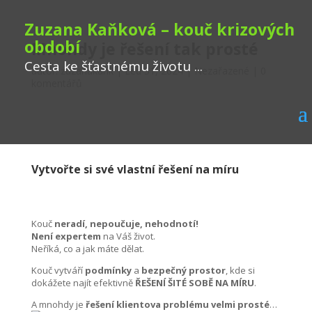
Zuzana Kaňková – kouč krizových
období
Mnohdy je řešení tak prosté
Cesta ke šťastnému životu ...
autor:
zuzanakank
|
Led 31, 2024
|
Nezařazené
|
0
komentářů
Vytvořte si své vlastní řešení na míru
Kouč
neradí, nepoučuje, nehodnotí!
Není expertem
na Váš život.
Neříká, co a jak máte dělat.
Kouč vytváří
podmínky
a
bezpečný prostor
, kde si
dokážete najít efektivně
ŘEŠENÍ ŠITÉ SOBĚ NA MÍRU
.
A mnohdy je
řešení klientova problému velmi prosté
…