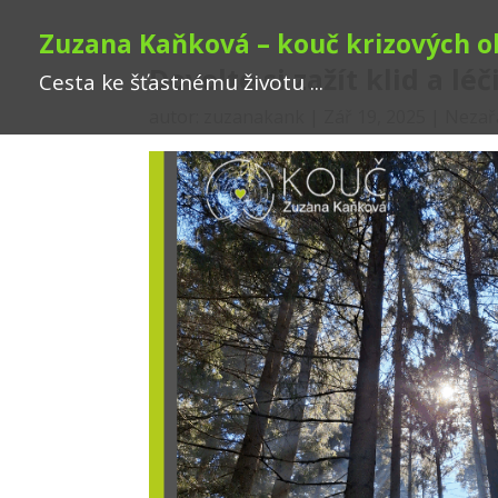
Zuzana Kaňková – kouč krizových o
Dovolte si zažít klid a léč
Cesta ke šťastnému životu ...
autor:
zuzanakank
|
Zář 19, 2025
|
Nezař