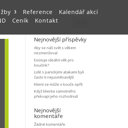
užby
Reference
Kalendář akcí
ND
Ceník
Kontakt
Hledat
Nejnovější příspěvky
Aby se náš svět s věkem
nezmenšoval
Existuje ideální věk pro
koučink?
Lidé s panickými atakami byli
často ti nejusměvavější
Klient se může o kouče opřít
Když klienta samotného
překvapí jeho rozhodnutí
Nejnovější
komentáře
Žádné komentáře.