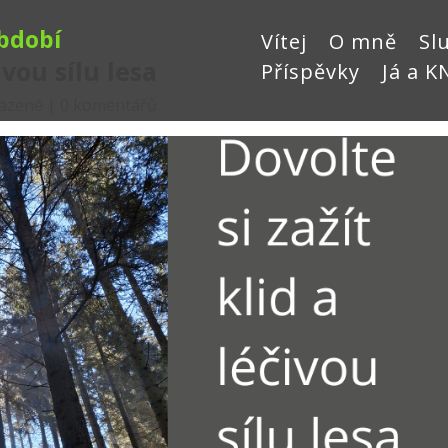
bdobí
Vítej
O mně
Sl
ivou sílu lesa
Příspěvky
Já a K
azené
|
0 komentářů