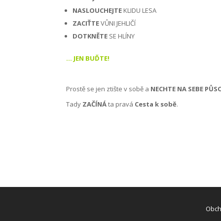
NASLOUCHEJTE
KLIDU LESA
ZACIŤTE
VŮNI JEHLIČÍ
DOTKNĚTE
SE HLÍNY
… JEN BUĎTE!
Prostě se jen ztište v sobě a
NECHTE NA SEBE PŮSO
Tady
ZAČÍNÁ
ta pravá
Cesta k sobě
.
Obch