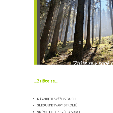
…Ztište se…
DÝCHEJTE
SVĚŽÍ VZDUCH
SLEDUJTE
TVARY STROMŮ
VNÍMEJTE
TEP SVÉHO SRDCE