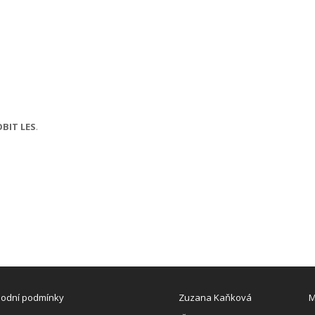
BIT LES
.
odní podmínky
Z
uzana Kaňková
M