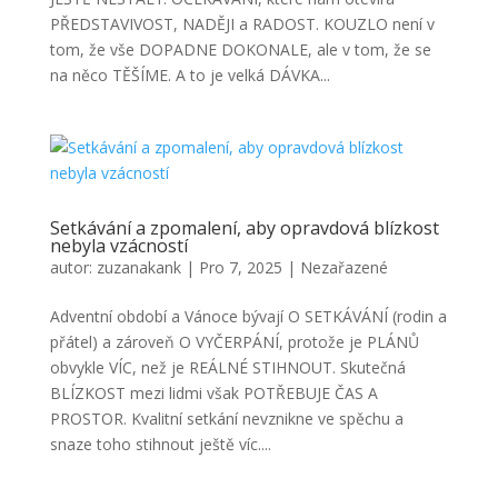
PŘEDSTAVIVOST, NADĚJI a RADOST. KOUZLO není v
tom, že vše DOPADNE DOKONALE, ale v tom, že se
na něco TĚŠÍME. A to je velká DÁVKA...
Setkávání a zpomalení, aby opravdová blízkost
nebyla vzácností
autor:
zuzanakank
|
Pro 7, 2025
|
Nezařazené
Adventní období a Vánoce bývají O SETKÁVÁNÍ (rodin a
přátel) a zároveň O VYČERPÁNÍ, protože je PLÁNŮ
obvykle VÍC, než je REÁLNÉ STIHNOUT. Skutečná
BLÍZKOST mezi lidmi však POTŘEBUJE ČAS A
PROSTOR. Kvalitní setkání nevznikne ve spěchu a
snaze toho stihnout ještě víc....