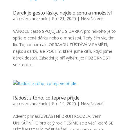
Dárek je gesto lásky, nejde o cenu a množství
autor:
zuzanakank
|
Pro 21, 2025
|
Nezařazené
VÁNOCE často SPOJUJEME S DÁRKY, pro někoho je to
spíše o ceně dárku nebo o množství. Tedy čím víc, tím
líp. To, co nám ale OPRAVDU ZŮSTÁVÁ V PAMĚTI,
nejsou dárky, ale POCITY, které jsme cítili, když jsme
dárek dostali. Zásadní je pří výběru je: POZORNOST,
se kterou...
Radost z toho, co teprve přijde
autor:
zuzanakank
|
Pro 14, 2025
|
Nezařazené
Advent přináší ZVLÁŠTNÍ DRUH KOUZLA, velmi
UNIKÁTNÍHO pro celý rok. TĚŠÍME se z věcí, které SE
JEŠTĚ NESTALY. OČEKÁVÁNÍ, které nám otevírá