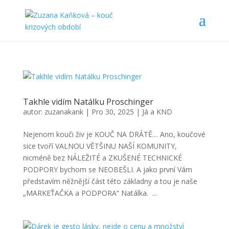
Takhle vidím Natálku Proschinger
autor:
zuzanakank
|
Pro 30, 2025
|
Já a KND
Nejenom kouči živ je KOUČ NA DRÁTĚ… Ano, koučové
sice tvoří VALNOU VĚTŠINU NAŠÍ KOMUNITY,
nicméně bez NÁLEŽITÉ a ZKUŠENÉ TECHNICKÉ
PODPORY bychom se NEOBEŠLI. A jako první Vám
představím něžnější část této základny a tou je naše
„MARKEŤAČKA a PODPORA“ Natálka. ...