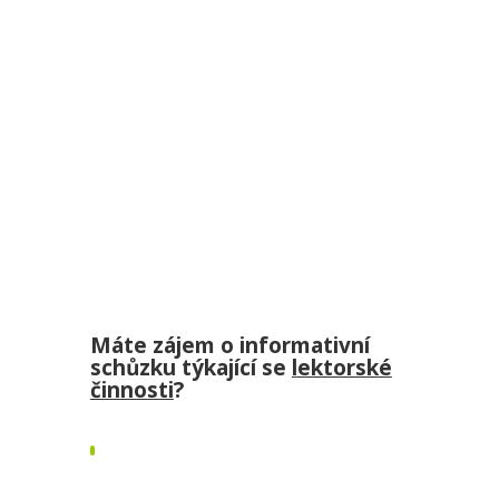
Máte zájem o informativní
schůzku týkající se
l
ektorské
činnosti
?