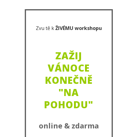
Zvu tě k
ŽIVÉMU
workshop
u
ZAŽIJ
VÁNOCE
KONEČNĚ
"NA
POHODU"
online & zdarma