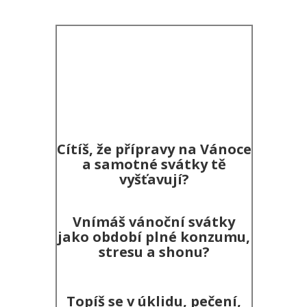
Cítíš, že přípravy na Vánoce
a samotné svátky tě
vyšťavují?
Vnímáš vánoční svátky
jako období plné konzumu,
stresu a shonu?
Topíš se v úklidu, pečení,