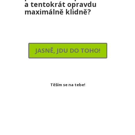
a tentokrát opravdu
maximálně klidně?
JASNĚ, JDU DO TOHO!
Těším se na tebe!