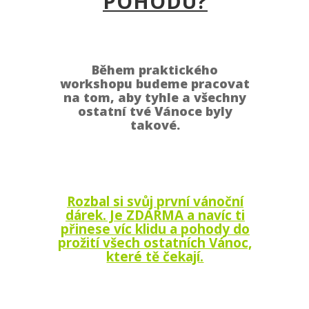
POHODU?
Během praktického
workshopu budeme pracovat
na tom, aby tyhle a všechny
ostatní tvé Vánoce byly
takové
.
Rozbal si svůj první vánoční
dárek. Je ZDARMA a navíc ti
přinese víc klidu a pohody do
prožití všech ostatních Vánoc,
které tě čekají.