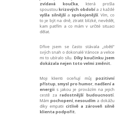
zvídavá koučka
, která prošla
spoustou
krizových období
a z každé
vyšla silnější
a
spokojenější
. Vím, co
to je být na dně, ztratit blízké, nevědět,
kam patřím a co mám v určité situaci
dělat.
Dříve jsem se často stávala „obětí“
svých snah o dokonalé Vánoce a velice
mi to ubíralo sílu.
Díky koučinku jsem
dokázala nejen toto velmi změnit.
Moji klienti oceňují můj
pozitivní
přístup
,
smysl pro humor
,
nadšení a
energii
s jakou je provázím na jejich
cestě za
radostnější budoucností
.
Mám
pochopení
,
nesoudím
a dokážu
díky empatii
citlivě a zároveň silně
klienta podpořit.