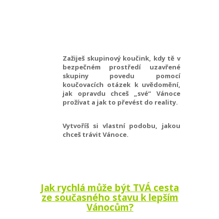
Zažiješ skupinový koučink, kdy tě v
bezpečném prostředí uzavřené
skupiny povedu pomocí
koučovacích otázek k uvědomění,
jak opravdu chceš „své“ Vánoce
prožívat a jak to převést do reality.
Vytvoříš si vlastní podobu, jakou
chceš trávit Vánoce.
Jak rychlá může být TVÁ cesta
ze současného stavu k lepším
Vánocům?